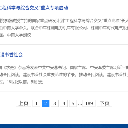
工程科学与综合交叉”重点专项启动
院李蔚教授主持的国家重点研发计划“工程科学与综合交叉”重点专项“长
由中南大学牵头，联合中车株洲电力机车有限公司、株洲中车时代电气股
。中南大学副校...
设书香社会
的第8期《求是》杂志将发表中共中央总书记、国家主席、中央军委主席习近
间有关推动全民阅读，建设书香社会重要论述的节录。推动全民阅读，建设书
18世纪以前，知识更...
...
上页
1
2
3
4
5
189
下页