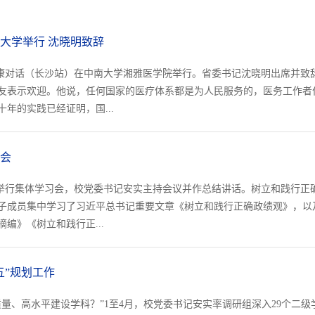
南大学举行 沈晓明致辞
卫生健康对话（长沙站）在中南大学湘雅医学院举行。省委书记沈晓明出席并
友表示欢迎。他说，任何国家的医疗体系都是为人民服务的，医务工作者
年的实践已经证明，国...
会
心组举行集体学习会，校党委书记安实主持会议并作总结讲话。树立和践行
子成员集中学习了习近平总书记重要文章《树立和践行正确政绩观》，以
编》《树立和践行正...
五”规划工作
量、高水平建设学科？”1至4月，校党委书记安实率调研组深入29个二级