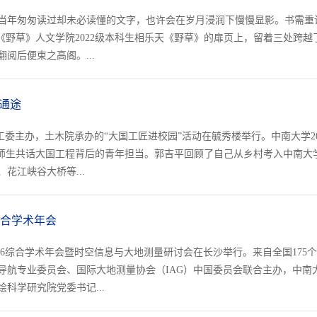
当年匆匆读过却未必读懂的文字，也许会在岁月浸润下慢慢显影。书需重
《野草》人文学院2022级本科生相乐天《野草》的扉页上，留着三处跨越
阅后便束之高阁。...
通途
工委主办，土木院承办的“大国工匠进校园”活动在毓秀楼举行。中南大学20
南师生共话大国工程背后的青年担当。郭吉平回顾了自己从乡村考入中南大
花江峡谷大桥等...
综合学术年会
2026综合学术年会暨时空信息与大地测量研讨会在长沙举行。来自全国175
导航专业委员会、国际大地测量协会（IAG）中国委员会联合主办，中南
科学研究院党委书记...