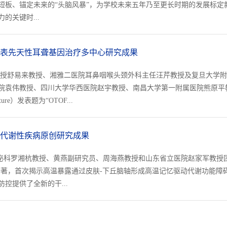
板、锚定未来的“头脑风暴”，为学校未来五年乃至更长时期的发展标定新
的关键时...
表先天性耳聋基因治疗多中心研究成果
教授舒易来教授、湘雅二医院耳鼻咽喉头颈外科主任汪芹教授及复旦大学
院袁伟教授、四川大学华西医院赵宇教授、南昌大学第一附属医院熊原平
）发表题为“OTOF...
代谢性疾病原创研究成果
分泌科罗湘杭教授、黄燕副研究员、周海燕教授和山东省立医院赵家军教授团
论著，首次揭示高温暴露通过皮肤-下丘脑轴形成高温记忆驱动代谢功能障
控提供了全新的干...