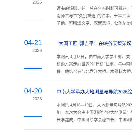
2026
读书的馈赠，并非总在合卷时即可抵达。
南师生与书“久别重逢”的往事。十年三读
予他。可晦涩文字、深邃意境，让他匆匆翻
04-21
“大国工匠”郭吉平：在峡谷天堑架起
2026
本网讯 4月18日，由中南大学学工部、关
桥梁方案走向世界的“建桥”往事，与中
程。他结合参与北盘江大桥、木蓬特大桥、
04-20
中南大学承办大地测量与导航2026
2026
本网讯 4月18—19日，大地测量与导航
加。本次大会由中国测绘学会大地测量与
长李建成，中国测绘学会秘书长、中国测绘