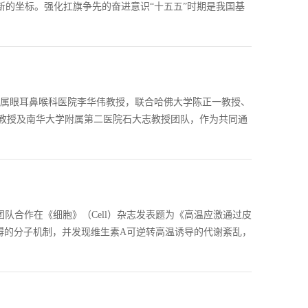
的坐标。强化扛旗争先的奋进意识“十五五”时期是我国‌基
附属眼耳鼻喉科医院李华伟教授，联合哈佛大学陈正一教授、
教授及南华大学附属第二医院石大志教授团队，作为共同通
队合作在《细胞》（Cell）杂志发表题为《高温应激通过皮
碍的分子机制，并发现维生素A可逆转高温诱导的代谢紊乱，