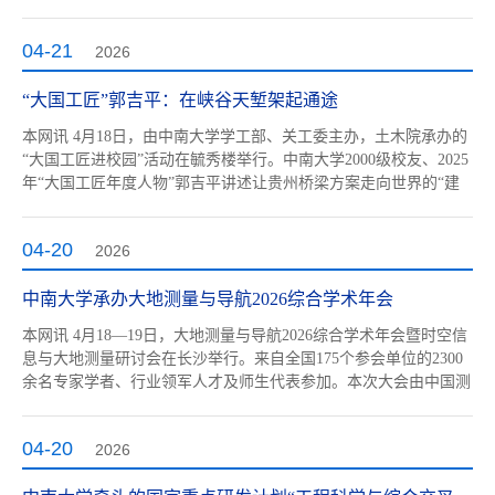
往事。十年三读《野草》人文学院2022级本科生相乐天《野草》的
扉页上，留着三处跨越了十年的字迹。2016年，这本书作为小学毕
04-21
2026
业礼物由老师赠予他。可晦涩文字、深邃意境，让他匆匆翻阅后便
束之高阁。...
“大国工匠”郭吉平：在峡谷天堑架起通途
本网讯 4月18日，由中南大学学工部、关工委主办，土木院承办的
“大国工匠进校园”活动在毓秀楼举行。中南大学2000级校友、2025
年“大国工匠年度人物”郭吉平讲述让贵州桥梁方案走向世界的“建
桥”往事，与中南师生共话大国工程背后的青年担当。郭吉平回顾
了自己从乡村考入中南大学（原长沙铁道学院），扎根贵州山区近
04-20
2026
二十年的成长历程。他结合参与北盘江大桥、木蓬特大桥、花江峡
谷大桥等...
中南大学承办大地测量与导航2026综合学术年会
本网讯 4月18—19日，大地测量与导航2026综合学术年会暨时空信
息与大地测量研讨会在长沙举行。来自全国175个参会单位的2300
余名专家学者、行业领军人才及师生代表参加。本次大会由中国测
绘学会大地测量与导航专业委员会、国际大地测量协会（IAG）中
国委员会联合主办，中南大学承办。中国测绘学会常务副理事长武
04-20
2026
文忠，中南大学校长李建成，中国测绘学会秘书长、中国测绘科学
研究院党委书记...