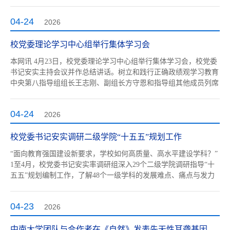
学交流的各位朋友表示欢迎。他说，任何国家的医疗体系都是为人
民服务的，医务工作者作为医疗体系的主角，始终将救死扶伤当做
04-24
2026
自己的神圣使命。医生有国籍，但医学无国界。过去几十年的实践
已经证明，国...
校党委理论学习中心组举行集体学习会
本网讯 4月23日，校党委理论学习中心组举行集体学习会，校党委
书记安实主持会议并作总结讲话。树立和践行正确政绩观学习教育
中央第八指导组组长王志刚、副组长方守恩和指导组其他成员列席
指导。校领导班子成员集中学习了习近平总书记重要文章《树立和
践行正确政绩观》，以及《习近平总书记地方工作期间坚持正确政
04-24
2026
绩观生动实践》《习近平关于树立和践行正确政绩观论述摘编》
《树立和践行正...
校党委书记安实调研二级学院“十五五”规划工作
“面向教育强国建设新要求，学校如何高质量、高水平建设学科？”
1至4月，校党委书记安实率调研组深入29个二级学院调研指导“十
五五”规划编制工作，了解48个一级学科的发展难点、痛点与发力
点，用一场场直面短板、锚定未来的“头脑风暴”，为学校未来五年
乃至更长时期的发展标定新的坐标。强化扛旗争先的奋进意识“十
04-23
2026
五五”时期是我国‌基本实现社会主义现代化夯实基础、全面发力的
关键时...
中南大学团队与合作者在《自然》发表先天性耳聋基因治疗多中心研究成果