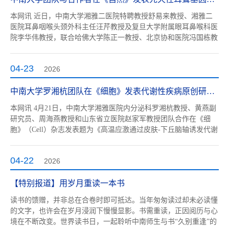
本网讯 近日，中南大学湘雅二医院特聘教授舒易来教授、湘雅二
医院耳鼻咽喉头颈外科主任汪芹教授及复旦大学附属眼耳鼻喉科医
院李华伟教授，联合哈佛大学陈正一教授、北京协和医院冯国栋教
授、重庆市人民医院袁伟教授、四川大学华西医院赵宇教授、南昌
大学第一附属医院熊原平教授及南华大学附属第二医院石大志教授
04-23
2026
团队，作为共同通讯作者在国际顶级学术期刊《自然》（Nature）
发表题为“OTOF...
中南大学罗湘杭团队在《细胞》发表代谢性疾病原创研究成果
本网讯 4月21日，中南大学湘雅医院内分泌科罗湘杭教授、黄燕副
研究员、周海燕教授和山东省立医院赵家军教授团队合作在《细
胞》（Cell）杂志发表题为《高温应激通过皮肤-下丘脑轴诱发代谢
紊乱》的原创研究论著，首次揭示高温暴露通过皮肤-下丘脑轴形
成高温记忆驱动代谢功能障碍的分子机制，并发现维生素A可逆转
04-22
2026
高温诱导的代谢紊乱，为应对全球气候变暖背景下的代谢性疾病防
控提供了全新的干...
【特别报道】用岁月重读一本书
读书的馈赠，并非总在合卷时即可抵达。当年匆匆读过却未必读懂
的文字，也许会在岁月浸润下慢慢显影。书需重读，正因阅历与心
境在不断改变。世界读书日，一起聆听中南师生与书“久别重逢”的