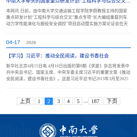
中南大学牵头的国家重点研发计划“工程科学与综合交叉”重点专项启动
本网讯 日前，由中南大学交通运输工程学院李蔚教授主持的国家
重点研发计划“工程科学与综合交叉”重点专项“长大编组重载列车
动力学性能演化与服役安全调控”项目启动暨实施方案论证会在天
心校区召开。该项目由中南大学牵头，联合中车株洲电力机车有限
公司、株洲中车时代电气股份有限公司、中国神华能源股份有限公
04-17
2026
司、大连交通大学、国能新朔铁路有限责任公司等单位共同承担。
中南大学副校...
【学习】习近平：推动全民阅读，建设书香社会
新华社北京4月15日电 4月16日出版的第8期《求是》杂志将发表中
共中央总书记、国家主席、中央军委主席习近平的重要文章《推动
全民阅读，建设书香社会》。这是习近平总书记2013年3月至2025
年3月期间有关推动全民阅读，建设书香社会重要论述的节录。推
动全民阅读，建设书香社会习近平一当今时代，知识更新周期大大
缩短，各种新知识、新情况、新事物层出不穷。有人研究过，18世
...
上页
1
2
3
4
5
187
下页
纪以前，知识更...