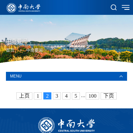
中南要闻
首页
>
中南要闻
MENU
...
上页
1
2
3
4
5
100
下页