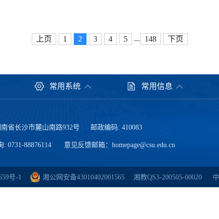
...
上页
1
2
3
4
5
148
下页
常用系统
常用信息
湖南省长沙市麓山南路932号
邮政编码: 410083
0731-88876114
意见反馈邮箱：
homepage@csu.edu.cn
659号-1
湘公网安备43010402001565
湘教QS3-200505-00020