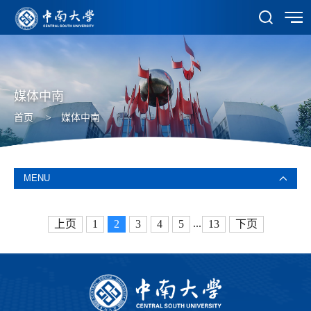
媒体中南
首页
>
媒体中南
MENU
...
上页
1
2
3
4
5
13
下页